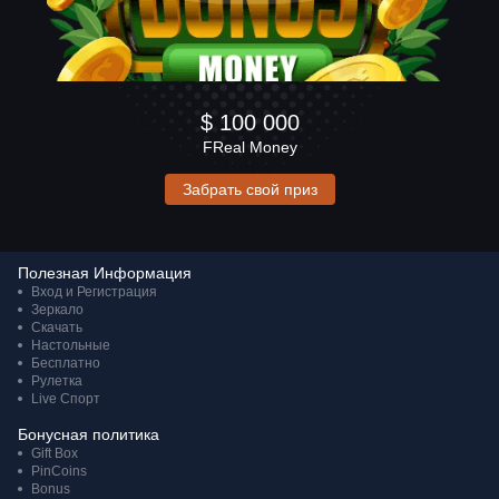
$ 100 000
FReal Money
Забрать свой приз
Вход и Регистрация
Зеркало
Скачать
Настольные
Бесплатно
Рулетка
Live Спорт
Gift Box
PinCoins
Bonus