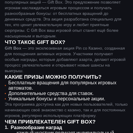
популярных акций — Gift Box. Это предложение позволяет
игрокам наслаждаться игровым процессом и получать
разнообразные бонусы: от бесплатных вращений до
денежных средств. Эта акция разработана специально для
тех, кто ценит увлекательную игру и любит приятные
сюрпризы. С Gift Box ваш игровой опыт станет ещё более
насыщенным и выгодным.
ЧТО ТАКОЕ GIFT BOX?
Gift Box
— это эксклюзивная акция Pin co Казино, созданная
для поощрения активных игроков. Участники получают
особые награды, которые добавляют азарта, делают игровой
процесс увлекательнее и открывают новые шансы на
выигрыш.
КАКИЕ ПРИЗЫ МОЖНО ПОЛУЧИТЬ?
Бесплатные вращения для популярных игровых
автоматов.
Дополнительные средства для ставок.
Уникальные бонусы и персональные акции.
Эта программа доступна как для новых пользователей, только
начинающих своё знакомство с казино, так и для постоянных
игроков, регулярно использующих платформу.
ЧЕМ ПРИВЛЕКАТЕЛЕН GIFT BOX?
Разнообразие наград
— каждый участник получает индивидуальный