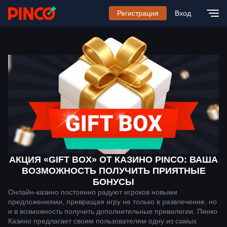
Регистрация
Вход
АКЦИЯ «GIFT BOX» ОТ КАЗИНО PINCO: ВАША
ВОЗМОЖНОСТЬ ПОЛУЧИТЬ ПРИЯТНЫЕ
БОНУСЫ
Онлайн-казино постоянно радуют игроков новыми
предложениями, превращая игру не только в развлечение, но
и в возможность получить дополнительные привилегии. Пинко
Казино предлагает своим пользователям одну из самых