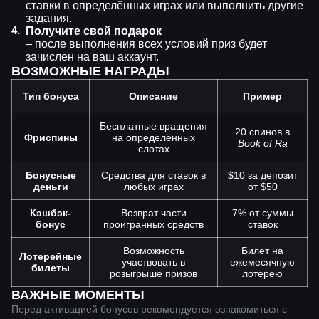
ставки в определённых играх или выполнить другие
задания.
Получите свой подарок
– после выполнения всех условий приз будет
зачислен на ваш аккаунт.
ВОЗМОЖНЫЕ НАГРАДЫ
Тип бонуса
Описание
Пример
Бесплатные вращения
20 спинов в
Фриспины
на определённых
Book of Ra
слотах
Бонусные
Средства для ставок в
$10 за депозит
деньги
любых играх
от $50
Кэшбэк-
Возврат части
7% от суммы
бонус
проигранных средств
ставок
Возможность
Билет на
Лотерейные
участвовать в
ежемесячную
билеты
розыгрыше призов
лотерею
ВАЖНЫЕ МОМЕНТЫ
Перед активацией бонусов рекомендуется ознакомиться с